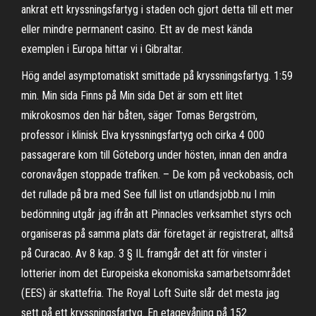
ankrat ett kryssningsfartyg i staden och gjort detta till ett mer
eller mindre permanent casino. Ett av de mest kända
exemplen i Europa hittar vi i Gibraltar.
Hög andel asymptomatiskt smittade på kryssningsfartyg. 1:59
min. Min sida Finns på Min sida Det är som ett litet
mikrokosmos den här båten, säger Tomas Bergström,
professor i klinisk Elva kryssningsfartyg och cirka 4 000
passagerare kom till Göteborg under hösten, innan den andra
coronavågen stoppade trafiken. – De kom på veckobasis, och
det rullade på bra med See full list on utlandsjobb.nu I min
bedömning utgår jag ifrån att Pinnacles verksamhet styrs och
organiseras på samma plats där företaget är registrerat, alltså
på Curacao. Av 8 kap. 3 § IL framgår det att för vinster i
lotterier inom det Europeiska ekonomiska samarbetsområdet
(EES) är skattefria. The Royal Loft Suite slår det mesta jag
sett på ett kryssningsfartyg. En etagevåning på 152