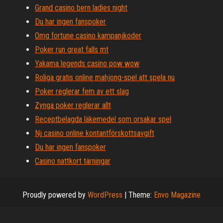
Grand casino bern ladies night
Du har ingen fanspoker
Omg fortune casino kampanjkoder
Poker run great falls mt
Yakama legends casino pow wow
Roliga gratis online mahjong-spel att spela nu
Poker reglerar fem av ett slag
Zynga poker reglerar allt
Receptbelagda läkemedel som orsakar spel
Nj casino online kontantförskottsavgift
Du har ingen fanspoker
Casino nattkort tärningar
Proudly powered by
WordPress
|
Theme:
Envo Magazine