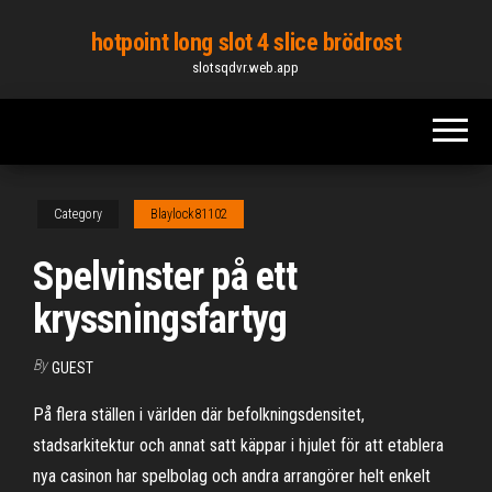
Skip
hotpoint long slot 4 slice brödrost
to
slotsqdvr.web.app
the
content
Category
Blaylock81102
Spelvinster på ett
kryssningsfartyg
By
GUEST
På flera ställen i världen där befolkningsdensitet,
stadsarkitektur och annat satt käppar i hjulet för att etablera
nya casinon har spelbolag och andra arrangörer helt enkelt