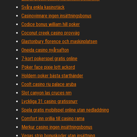
Svåra enkla kasinotäck
Casinovinnare ingen insättningsbonus
Codice bonus william hill poker
Coconut creek casino provväg
Glastonbury florence och maskinplatsen
Oneida casino nyårsafton
7-kort pokerspel gratis online
Poker face pixie lott ackord
Holdem poker bästa starthänder
Coolt casino riu palace aruba
Slot canyon las cruces nm
Lyckliga 31 casino gratissnurr
Spela gratis mobilspel online utan nedladdning
Comfort inn orillia till casino rama
Merkur casino ingen insättningsbonus
Vegas strip bonuskoder utan insättning