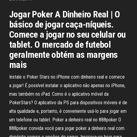
Jogar Poker A Dinheiro Real | O
básico de jogar caça-níqueis.
Comece a jogar no seu celular ou
tablet. O mercado de futebol
geralmente obtém as margens
mais
Instale o Poker Stars no iPhone com dinheiro real e comece
a jogar! É possível instalar o aplicativo não apenas no iPhone,
mas também no iPad. Como é o aplicativo móvel da
PokerStars? O aplicativo da PS para dispositivos móveis é de
alta qualidade e, portanto, é conveniente usá-lo para jogar em
um telefone ou tablet. Poker a dinheiro real no 888poker O
888poker convida você para jogar poker a dinheiro real com
depósito seguro e opções de saque. Inscreva-se hoje para