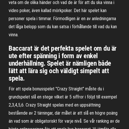
veta om de olika händer och vad de är för att du ska vinna i
video poker, även kallad mörkpoker. Det här spelet kan
personer spela i timmar. Förmodligen är en av anledningarna
det låga belopp som du kan satsa i förhållande till vad du kan
vinna.
Baccarat är det perfekta spelet om du är
ute efter spänning i form av enkel
underhållning. Spelet är nämligen både
lätt att lära sig och väldigt simpelt att
spela.
För att spela bonusspelet "Crazy Straight" måste du i
grundspelet slå en stege vilket är 5 siffror i följd till exempel
2,3,4,5,6. Crazy Straight spelas med en uppsättning
bestående av 2 tärningar, där målet är att slå en högre poäng
än vad som är obligatoriskt för varje nivå. Se vår ranking av de