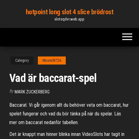
Skip
hotpoint long slot 4 slice brödrost
to
slotsqdvr.web.app
the
content
Category
Moure59726
Vad är baccarat-spel
By
MARK ZUCKERBERG
Baccarat. Vi går igenom allt du behöver veta om baccarat, hur
spelet fungerar och vad du bör tänka på när du spelar. Läs
mer om baccarat nedanför tabellen.
Det är knappt man hinner blinka innan VideoSlots har tagit in