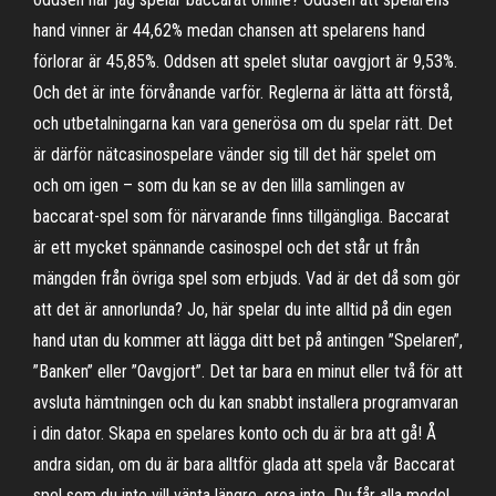
hand vinner är 44,62% medan chansen att spelarens hand
förlorar är 45,85%. Oddsen att spelet slutar oavgjort är 9,53%.
Och det är inte förvånande varför. Reglerna är lätta att förstå,
och utbetalningarna kan vara generösa om du spelar rätt. Det
är därför nätcasinospelare vänder sig till det här spelet om
och om igen – som du kan se av den lilla samlingen av
baccarat-spel som för närvarande finns tillgängliga. Baccarat
är ett mycket spännande casinospel och det står ut från
mängden från övriga spel som erbjuds. Vad är det då som gör
att det är annorlunda? Jo, här spelar du inte alltid på din egen
hand utan du kommer att lägga ditt bet på antingen ”Spelaren”,
”Banken” eller ”Oavgjort”. Det tar bara en minut eller två för att
avsluta hämtningen och du kan snabbt installera programvaran
i din dator. Skapa en spelares konto och du är bra att gå! Å
andra sidan, om du är bara alltför glada att spela vår Baccarat
spel som du inte vill vänta längre, oroa inte. Du får alla medel