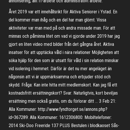
annonsering, allt IT-arbete och administrativt arbete.
Året 2019 var ett innehållsrikt för Aktiva Seniorer i Ystad. En
del kommer man ihåg och en del har man glömt. Vissa
aktiviteter var man med på och andra missade man. För att
minnas och påminna litet om vad vi gjorde under 2019 har jag
gjort en liten video med bilder från det gångna året. Aktiva
insatser för att upptäcka våld i nära relationer Möjligheten att
söka hjälp för den som är utsatt för våld i sin relation minskar
vid isolering i hemmet. Därför är det nu mer angeläget än
någonsin att vi är uppmärksamma och erbjuder stöd och
skydd. Fråga: Kan inte hitta mitt medlemskort. Kan jag få ett
kostnadsfritt ersättningskort? Svar: Naturligtvis, kort beviljas
ersättning men också gratis, om du förlorar ditt … 3 Feb 21:
Alla Kommuner: http://www.fyndtorget.se/annons.php?
id=367289: Alla Kommuner: 1612306800: Mobiltelefoner:
2014 Ski-Doo Freeride 137 PLUS Bestulen i blodkaoset Sås-