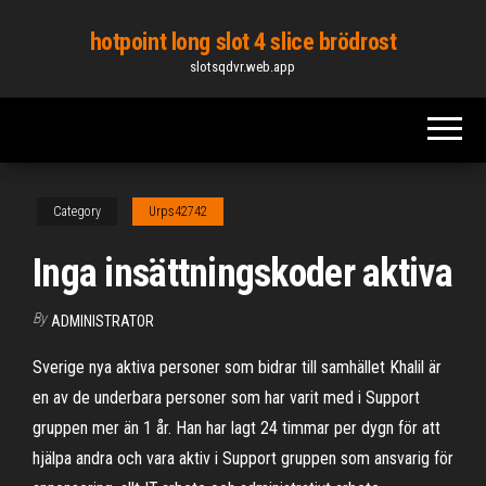
Skip
hotpoint long slot 4 slice brödrost
to
slotsqdvr.web.app
the
content
Category
Urps42742
Inga insättningskoder aktiva
By
ADMINISTRATOR
Sverige nya aktiva personer som bidrar till samhället Khalil är
en av de underbara personer som har varit med i Support
gruppen mer än 1 år. Han har lagt 24 timmar per dygn för att
hjälpa andra och vara aktiv i Support gruppen som ansvarig för